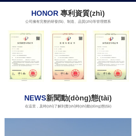
HONOR
專利資質(zhì)
公司擁有完整的研發(fā)、制造、品質(zhì)等管理體系
NEWS
新聞動(dòng)態(tài)
在這里，及時(shí)了解到實(shí)時(shí)動(dòng)態(tài)