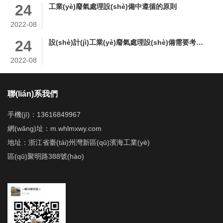
24
工業(yè)廢氣處理設(shè)備中遵循的原則
2022-08
24
設(shè)計(jì)工業(yè)廢氣處理設(shè)備需要考慮的內(nèi)容
2022-08
聯(lián)系我們
手機(jī)：13616849967
網(wǎng)址：m.whlmxwy.com
地址：浙江省臺(tái)州灣新區(qū)濱海工業(yè)
區(qū)聚明路388號(hào)